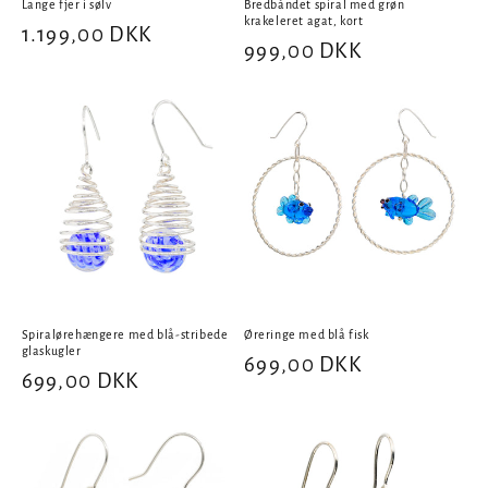
Lange fjer i sølv
Bredbåndet spiral med grøn
krakeleret agat, kort
Normalpris
1.199,00 DKK
Normalpris
999,00 DKK
Spiralørehængere med blå-stribede
Øreringe med blå fisk
glaskugler
Normalpris
699,00 DKK
Normalpris
699,00 DKK