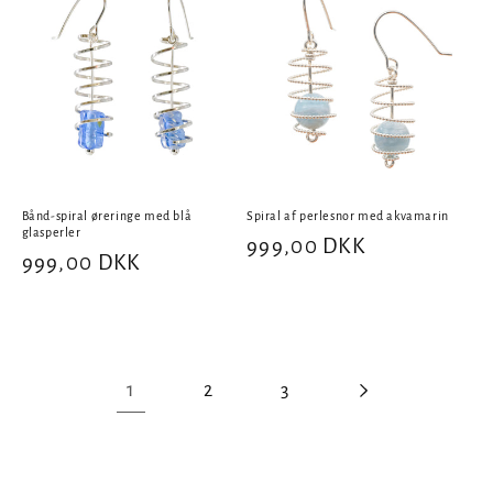
Bånd-spiral øreringe med blå
Spiral af perlesnor med akvamarin
glasperler
Normalpris
999,00 DKK
Normalpris
999,00 DKK
1
2
3