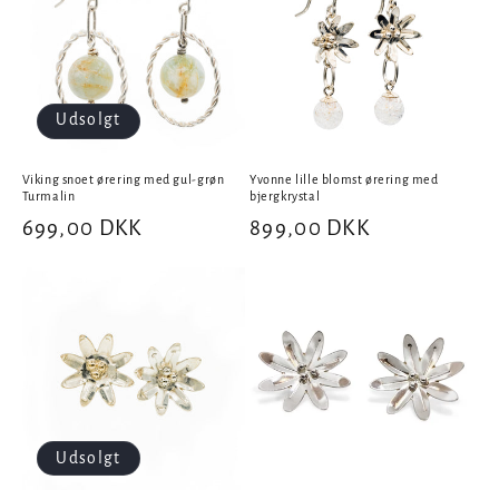
Udsolgt
Viking snoet ørering med gul-grøn
Yvonne lille blomst ørering med
Turmalin
bjergkrystal
Normalpris
699,00 DKK
Normalpris
899,00 DKK
Udsolgt