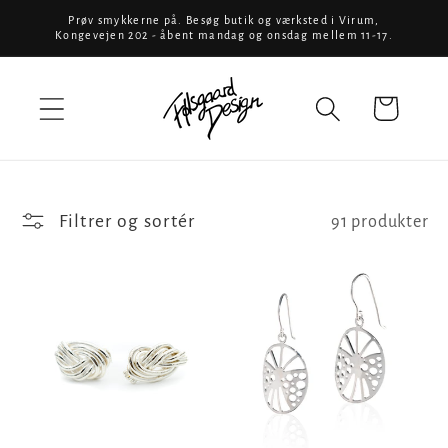
Gå til
Prøv smykkerne på. Besøg butik og værksted i Virum,
Kongevejen 202 - åbent mandag og onsdag mellem 11-17.
indhold
Indkøbskurv
Filtrer og sortér
91 produkter