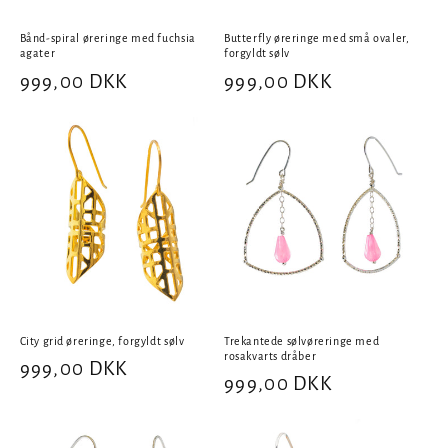
Bånd-spiral øreringe med fuchsia
Butterfly øreringe med små ovaler,
agater
forgyldt sølv
Normalpris
999,00 DKK
Normalpris
999,00 DKK
City grid øreringe, forgyldt sølv
Trekantede sølvøreringe med
rosakvarts dråber
Normalpris
999,00 DKK
Normalpris
999,00 DKK