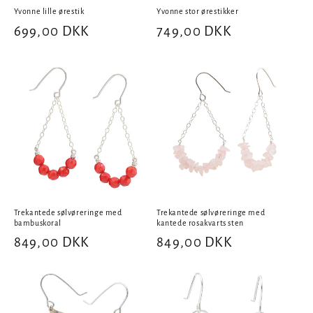
Yvonne lille ørestik
Yvonne stor ørestikker
Normalpris
699,00 DKK
Normalpris
749,00 DKK
Trekantede sølvøreringe med
Trekantede sølvøreringe med
bambuskoral
kantede rosakvarts sten
Normalpris
849,00 DKK
Normalpris
849,00 DKK