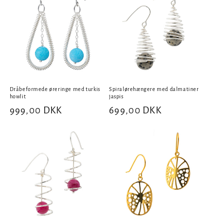
Dråbeformede øreringe med turkis
Spiralørehængere med dalmatiner
howlit
jaspis
Normalpris
999,00 DKK
Normalpris
699,00 DKK