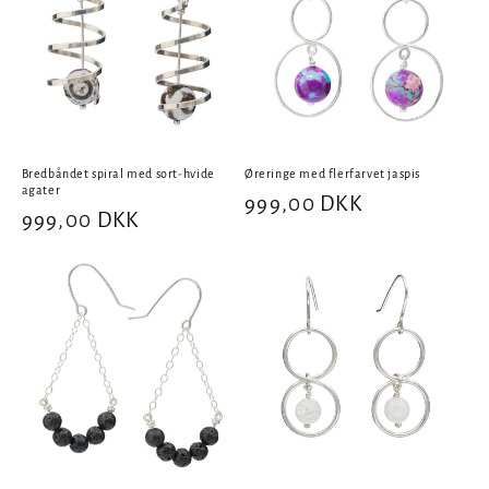
Bredbåndet spiral med sort-hvide
Øreringe med flerfarvet jaspis
agater
Normalpris
999,00 DKK
Normalpris
999,00 DKK