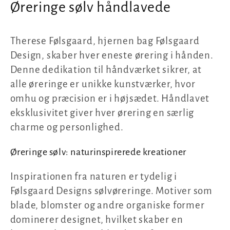
K
Øreringe sølv håndlavede
o
Therese Følsgaard, hjernen bag Følsgaard
l
Design, skaber hver eneste ørering i hånden.
l
Denne dedikation til håndværket sikrer, at
alle øreringe er unikke kunstværker, hvor
e
omhu og præcision er i højsædet. Håndlavet
k
eksklusivitet giver hver ørering en særlig
t
charme og personlighed.
i
Øreringe sølv: naturinspirerede kreationer
o
Inspirationen fra naturen er tydelig i
n
Følsgaard Designs sølvøreringe. Motiver som
:
blade, blomster og andre organiske former
dominerer designet, hvilket skaber en