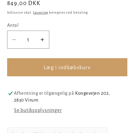
Normalpris
849,00 DKK
Inklusive skat.
Levering
beregnes ved betaling.
Antal
Reducer
Øg
antallet
antallet
for
for
Trekantede
Trekantede
Læg i indkøbskurv
sølvøreringe
sølvøreringe
med
med
brungrøn
brungrøn
Afhentning er tilgængelig på
Kongevejen 202,
jaspis
jaspis
2830 Virum
Se butiksoplysninger