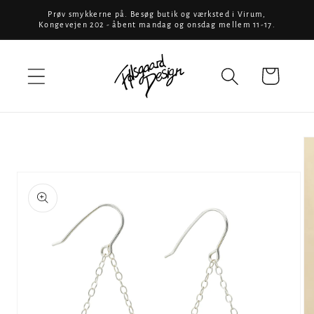
Gå til
Prøv smykkerne på. Besøg butik og værksted i Virum,
Kongevejen 202 - åbent mandag og onsdag mellem 11-17.
indhold
Indkøbskurv
å til
produktoplysninger