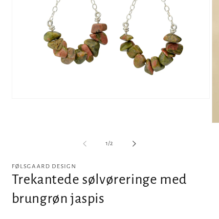
Åbn
mediet
1
i
Åb
modus
me
2
af
1
/
2
i
m
FØLSGAARD DESIGN
Trekantede sølvøreringe med
brungrøn jaspis