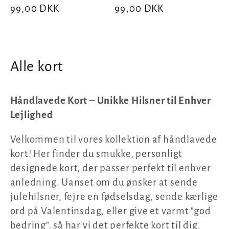
Normalpris
99,00 DKK
Normalpris
99,00 DKK
K
Alle kort
o
Håndlavede Kort – Unikke Hilsner til Enhver
l
Lejlighed
l
Velkommen til vores kollektion af håndlavede
e
kort! Her finder du smukke, personligt
k
designede kort, der passer perfekt til enhver
anledning. Uanset om du ønsker at sende
t
julehilsner, fejre en fødselsdag, sende kærlige
i
ord på Valentinsdag, eller give et varmt "god
o
bedring", så har vi det perfekte kort til dig.