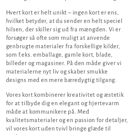
n
Hvert kort er helt unikt – ingen kort er ens,
:
hvilket betyder, at du sender en helt speciel
hilsen, der skiller sig ud fra mængden. Vi er
forsøger så ofte som muligt at anvende
genbrugte materialer fra forskellige kilder,
som f.eks. emballage, gamle kort, blade,
billeder og magasiner. På den måde giver vi
materialerne nyt liv og skaber smukke
designs med en mere bæredygtig tilgang.
Vores kort kombinerer kreativitet og æstetik
for at tilbyde dig en elegant og hjertevarm
måde at kommunikere på. Med
kvalitetsmaterialer og en passion for detaljer,
vil vores kort uden tvivl bringe glæde til