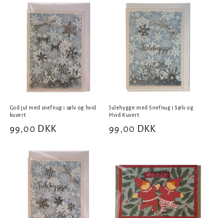
God jul med snefnug i sølv og hvid
Julehygge med Snefnug i Sølv og
kuvert
Hvid Kuvert
Normalpris
99,00 DKK
Normalpris
99,00 DKK