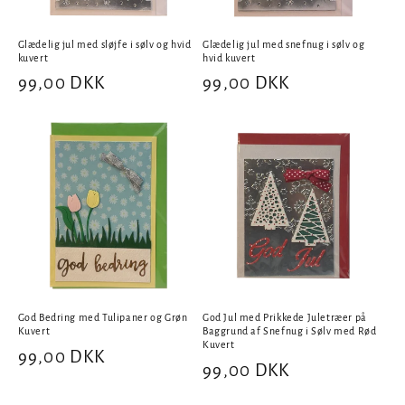
Glædelig jul med sløjfe i sølv og hvid
Glædelig jul med snefnug i sølv og
kuvert
hvid kuvert
Normalpris
99,00 DKK
Normalpris
99,00 DKK
God Bedring med Tulipaner og Grøn
God Jul med Prikkede Juletræer på
Kuvert
Baggrund af Snefnug i Sølv med Rød
Kuvert
Normalpris
99,00 DKK
Normalpris
99,00 DKK