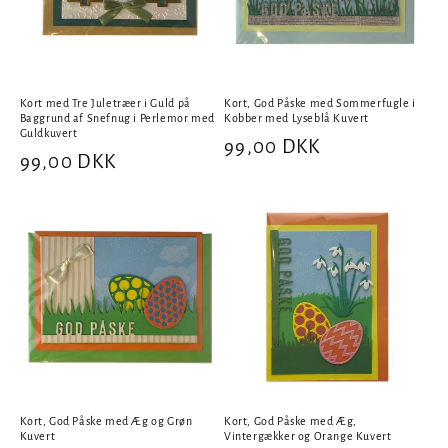
Kort med Tre Juletræer i Guld på
Kort, God Påske med Sommerfugle i
Baggrund af Snefnug i Perlemor med
Kobber med Lyseblå Kuvert
Guldkuvert
Normalpris
99,00 DKK
Normalpris
99,00 DKK
Kort, God Påske med Æg og Grøn
Kort, God Påske med Æg,
Kuvert
Vintergækker og Orange Kuvert