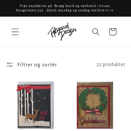
Gå til
Prøv smykkerne på. Besøg butik og værksted i Virum,
Kongevejen 202 - åbent mandag og onsdag mellem 11-17.
indhold
Indkøbskurv
Filtrer og sortér
22 produkter