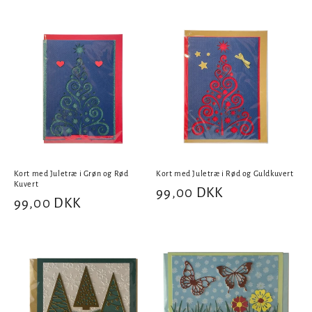
Kort med Juletræ i Grøn og Rød
Kort med Juletræ i Rød og Guldkuvert
Kuvert
Normalpris
99,00 DKK
Normalpris
99,00 DKK