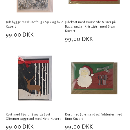
Julehygge med Snefnug i Sølv og hvid
Julekort med Dansende Nisser på
Kuvert
Baggrund af Kristtjørn med Brun
Kuvert
Normalpris
99,00 DKK
Normalpris
99,00 DKK
Kort med Hjort i Skov på Sort
Kort med Julemand og Folderier med
Glimmerbaggrund med Hvid Kuvert
Brun Kuvert
Normalpris
99,00 DKK
Normalpris
99,00 DKK