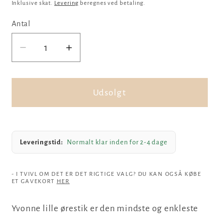
Inklusive skat.
Levering
beregnes ved betaling.
Antal
Reducer
Øg
antallet
antallet
for
for
Yvonne
Yvonne
Udsolgt
lille
lille
ørestik
ørestik
Leveringstid:
Normalt klar inden for 2-4 dage
- I TVIVL OM DET ER DET RIGTIGE VALG? DU KAN OGSÅ KØBE
ET GAVEKORT
HER
Yvonne lille ørestik er den mindste og enkleste