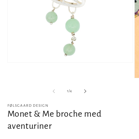
Åbn
mediet
1
i
Åb
modus
me
2
af
1
/
4
i
m
FØLSGAARD DESIGN
Monet & Me broche med
aventuriner