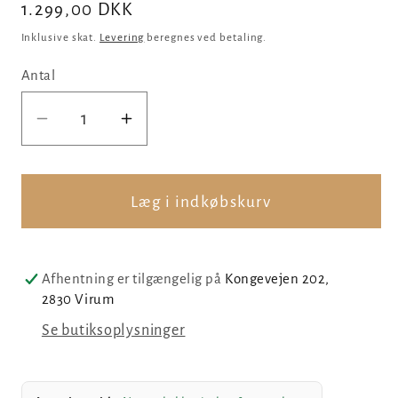
Normalpris
1.299,00 DKK
Inklusive skat.
Levering
beregnes ved betaling.
Antal
Reducer
Øg
antallet
antallet
for
for
Monet
Monet
Læg i indkøbskurv
&amp;
&amp;
Me
Me
broche
broche
Afhentning er tilgængelig på
Kongevejen 202,
med
med
2830 Virum
aventuriner
aventuriner
Se butiksoplysninger