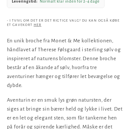
Leveringstid:
Normalt klar inden for 2-4 dage
- I TVIVL OM DET ER DET RIGTIGE VALG? DU KAN OGSÅ KØBE
ET GAVEKORT
HER
En unik broche fra Monet & Me kollektionen,
håndlavet af Therese Følsgaard i sterling sølv og
inspireret af naturens blomster. Denne broche
består af en åkande af sølv, hvorfra tre
aventuriner hænger og tilfører let bevægelse og
dybde.
Aventurin er en smuk lys grøn natursten, der
siges at bringe sin bærer held og lykke i livet. Det
er en let og elegant sten, som får tankerne hen
på forår og spirende kærlighed. Måske er det