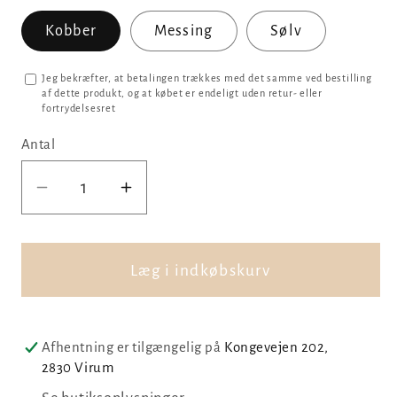
Kobber
Messing
Sølv
Jeg bekræfter, at betalingen trækkes med det samme ved bestilling
af dette produkt, og at købet er endeligt uden retur- eller
fortrydelsesret
Antal
Reducer
Øg
antallet
antallet
for
for
Hus
Hus
Læg i indkøbskurv
i
i
negativ
negativ
med
med
Afhentning er tilgængelig på
Kongevejen 202,
juletræ
juletræ
2830 Virum
og
og