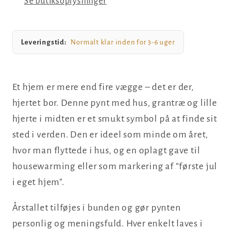
Se butiksoplysninger
hjerte,
hjerte,
061
061
Leveringstid:
Normalt klar inden for 3-6 uger
Et hjem er mere end fire vægge – det er der,
hjertet bor. Denne pynt med hus, grantræ og lille
hjerte i midten er et smukt symbol på at finde sit
sted i verden. Den er ideel som minde om året,
hvor man flyttede i hus, og en oplagt gave til
housewarming eller som markering af “første jul
i eget hjem”.
Årstallet tilføjes i bunden og gør pynten
personlig og meningsfuld. Hver enkelt laves i