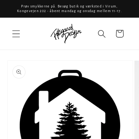
Gå til
Prøv smykkerne på. Besøg butik og værksted i Virum,
Kongevejen 202 - åbent mandag og onsdag mellem 11-17.
indhold
Indkøbskurv
å til
produktoplysninger