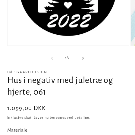
Åbn
Åb
mediet
me
1
2
af
1
/
2
i
i
modus
m
FØLSGAARD DESIGN
Hus i negativ med juletræ og
hjerte, 061
Normalpris
1.099,00 DKK
Inklusive skat.
Levering
beregnes ved betaling.
Materiale