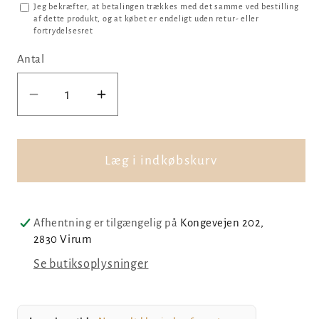
Jeg bekræfter, at betalingen trækkes med det samme ved bestilling
af dette produkt, og at købet er endeligt uden retur- eller
fortrydelsesret
Antal
Reducer
Øg
antallet
antallet
for
for
Ballerina
Ballerina
Læg i indkøbskurv
ved
ved
juletræ,
juletræ,
045
045
Afhentning er tilgængelig på
Kongevejen 202,
2830 Virum
Se butiksoplysninger