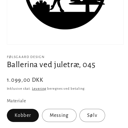
Åbn
mediet
1
FØLSGAARD DESIGN
i
Ballerina ved juletræ, 045
modus
Normalpris
1.099,00 DKK
Inklusive skat.
Levering
beregnes ved betaling.
Materiale
Kobber
Messing
Sølv