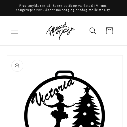
Gå til
Prøv smykkerne på. Besøg butik og værksted i Virum,
Kongevejen 202 - åbent mandag og onsdag mellem 11-17.
indhold
Indkøbskurv
å til
produktoplysninger