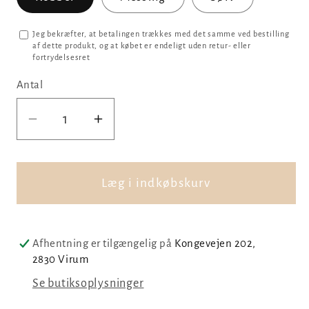
Jeg bekræfter, at betalingen trækkes med det samme ved bestilling
af dette produkt, og at købet er endeligt uden retur- eller
fortrydelsesret
Antal
Reducer
Øg
antallet
antallet
for
for
Glædelig
Glædelig
Læg i indkøbskurv
Jul,
Jul,
008
008
Afhentning er tilgængelig på
Kongevejen 202,
2830 Virum
Se butiksoplysninger