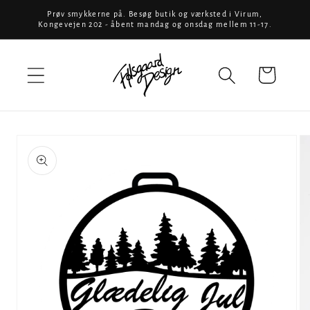
Gå til
Prøv smykkerne på. Besøg butik og værksted i Virum,
Kongevejen 202 - åbent mandag og onsdag mellem 11-17.
indhold
Indkøbskurv
å til
produktoplysninger