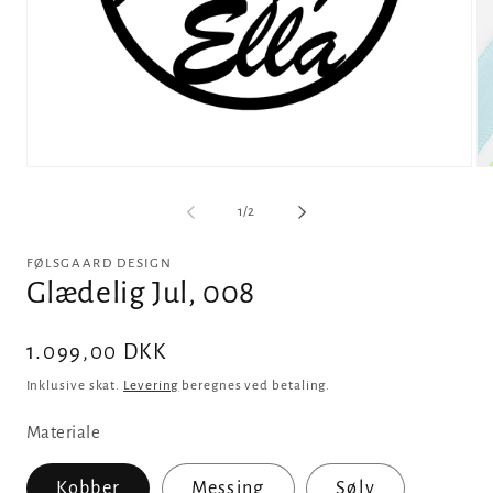
Åbn
Åb
mediet
me
1
2
af
1
/
2
i
i
modus
m
FØLSGAARD DESIGN
Glædelig Jul, 008
Normalpris
1.099,00 DKK
Inklusive skat.
Levering
beregnes ved betaling.
Materiale
Kobber
Messing
Sølv