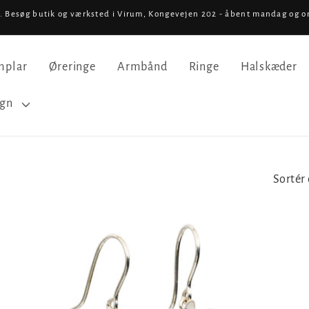
 Besøg butik og værksted i Virum, Kongevejen 202 - åbent mandag og o
mplar
Øreringe
Armbånd
Ringe
Halskæder
ign
Sortér 