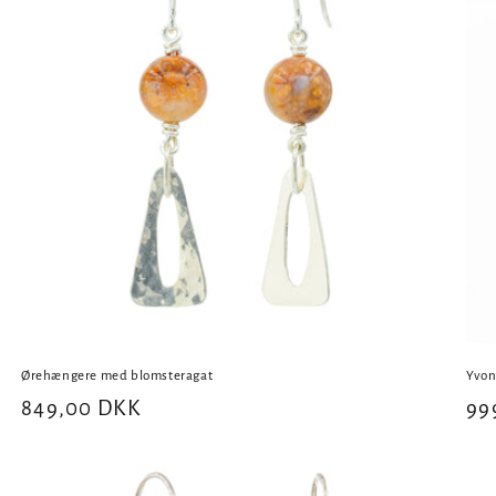
Ørehængere med blomsteragat
Yvon
Normalpris
849,00 DKK
No
99