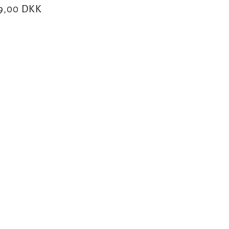
rmalpris
9,00 DKK