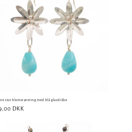
ne stor blomst ørering med blå glasdråbe
rmalpris
9,00 DKK