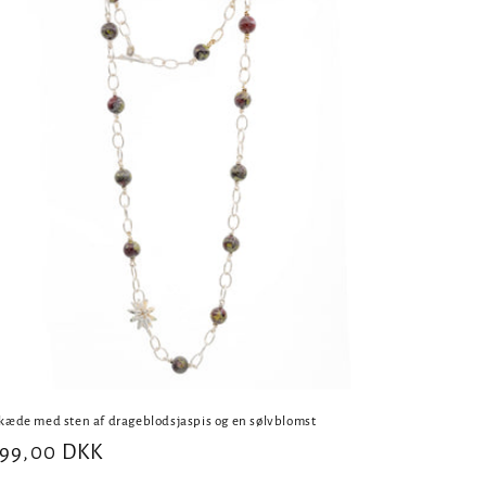
kæde med sten af drageblodsjaspis og en sølvblomst
rmalpris
899,00 DKK