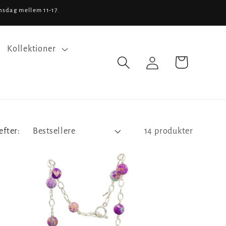
nsdag mellem 11-17.
Kollektioner
Log
Indkøbskurv
ind
efter:
14 produkter