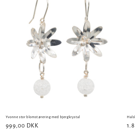
Yvonne stor blomst ørering med bjergkrystal
Hals
Normalpris
999,00 DKK
No
1.