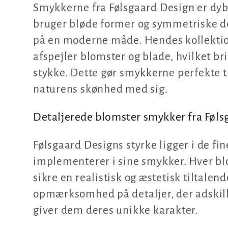
k
Smykkerne fra Følsgaard Design er dybt
bruger bløde former og symmetriske de
t
på en moderne måde. Hendes kollektio
afspejler blomster og blade, hvilket brin
i
stykke. Dette gør smykkerne perfekte t
o
naturens skønhed med sig.
n
Detaljerede blomster smykker fra Føls
:
Følsgaard Designs styrke ligger i de fi
implementerer i sine smykker. Hver blo
sikre en realistisk og æstetisk tiltale
opmærksomhed på detaljer, der adskill
giver dem deres unikke karakter.