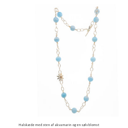
Halskæde med sten af akvamarin og en sølvblomst