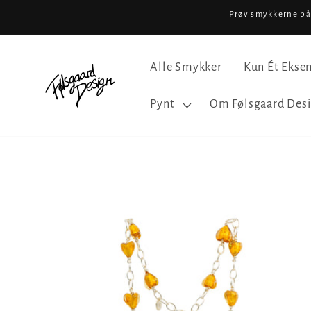
Gå til
Prøv smykkerne på.
indhold
Alle Smykker
Kun Ét Ekse
Pynt
Om Følsgaard Des