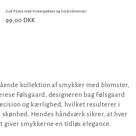
God Påske med Vintergækker og Forårsblomster
Normalpris
99,00 DKK
tående kollektion af smykker med blomster,
herese Følsgaard, designeren bag Følsgaard
cision og kærlighed, hvilket resulterer i
 skønhed. Hendes håndværk sikrer, at hver
et giver smykkerne en tidløs elegance.