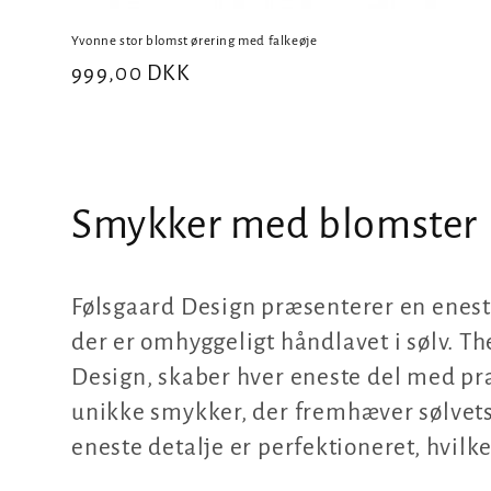
Yvonne stor blomst ørering med falkeøje
Normalpris
999,00 DKK
K
Smykker med blomster
o
Følsgaard Design præsenterer en enes
l
der er omhyggeligt håndlavet i sølv. T
Design, skaber hver eneste del med præ
l
unikke smykker, der fremhæver sølvets
e
eneste detalje er perfektioneret, hvilk