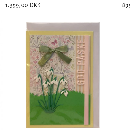
Normalpris
1.399,00 DKK
No
89