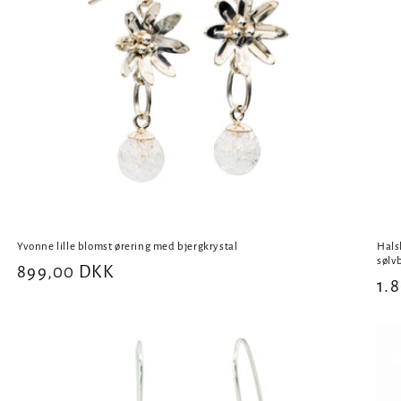
Yvonne lille blomst ørering med bjergkrystal
Hals
sølv
Normalpris
899,00 DKK
No
1.